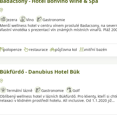
Badacsony - Hotel Bonvino Wine & Spa
Jezera
Víno
Gastronomie
Menší wellness hotel v centru vínem proslulé Badacsony, na seve
Vlastní vinotéka s prezentací vín známých místních vinařů. Pláž 200
polopenze
restaurace
půjčovna kol
vnitřní bazén
Bükfürdő - Danubius Hotel Bük
Termální lázně
Gastronomie
Golf
Oblíbený wellness hotel v lázních Bükfürdő. Pro klienty, kteří si ch
relaxaci v klidném prostředí hotelu. All inclusive. Od 1.1.2020 již…