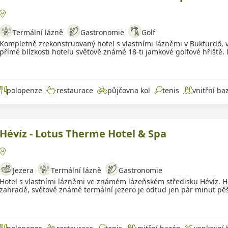
Termální lázně
Gastronomie
Golf
Kompletně zrekonstruovaný hotel s vlastními lázněmi v Bükfürdő,
přímé blízkosti hotelu světově známé 18-ti jamkové golfové hřiště
polopenze
restaurace
půjčovna kol
tenis
vnitřní ba
venkovní bazén
bazén s termální vodou
Hévíz - Lotus Therme Hotel & Spa
Jezera
Termální lázně
Gastronomie
Hotel s vlastními lázněmi ve známém lázeňském středisku Hévíz. Ho
zahradě, světově známé termální jezero je odtud jen pár minut pěš