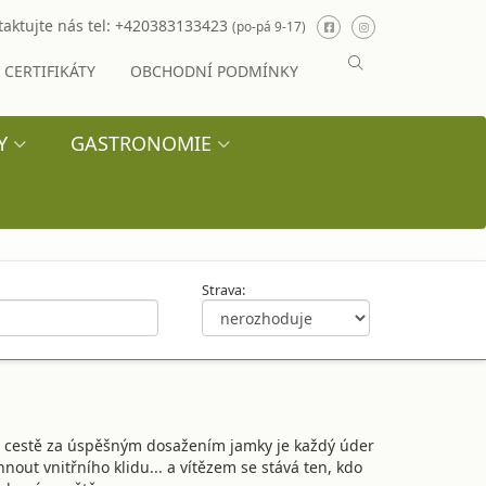
aktujte nás tel:
+420383133423
(po-pá 9-17)
CERTIFIKÁTY
OBCHODNÍ PODMÍNKY
Y
GASTRONOMIE
Strava:
té cestě za úspěšným dosažením jamky je každý úder
out vnitřního klidu... a vítězem se stává ten, kdo