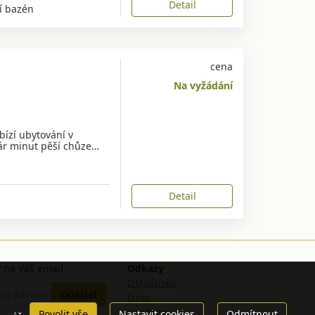
Detail
í bazén
cena
Na vyžádání
ízí ubytování v
ár minut pěší chůze…
Detail
 na Váš email
Odkazy
O Maďarsku
O nás
Certifikáty
Povolit vše
Nastavit cookies
Odmítnout