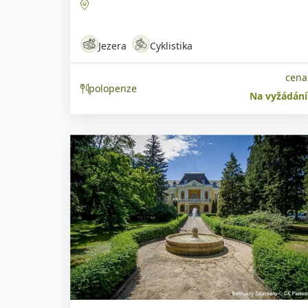
Jezera
Cyklistika
cena
polopenze
Na vyžádání