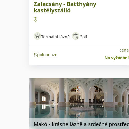
Zalacsány - Batthyány
kastélyszálló
Termální lázně
Golf
cena
polopenze
Na vyžádání
Makó - krásné lázně a srdečné prostřed