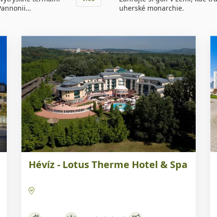
 Pannonii…
uherské monarchie.
Náš TIP
N
Hévíz - Lotus Therme Hotel & Spa