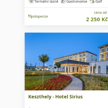
Termální lázně
Gastronomie
Golf
cena od
polopenze
2 250 Kč
Náš TIP
Keszthely - Hotel Sirius