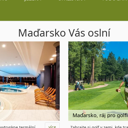
Maďarsko Vás oslní
Maďarsko, ráj pro golfi
více
 vytryskne termální
Zahrajte si golf v zemi, kde t