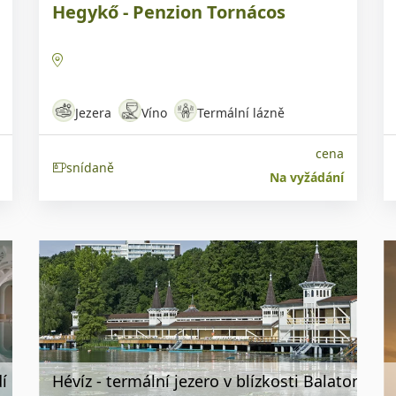
Hegykő - Penzion Tornácos
Jezera
Víno
Termální lázně
cena
snídaně
Na vyžádání
í
Hévíz - termální jezero v blízkosti Balatonu