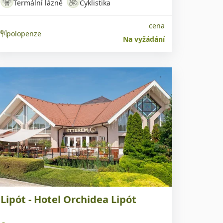
Termální lázně
Cyklistika
Aquaparky
cena
polopenze
Na vyžádání
Lipót - Hotel Orchidea Lipót