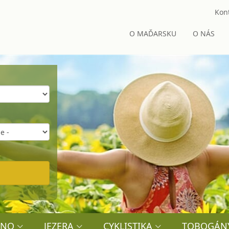
Kont
O MAĎARSKU
O NÁS
ÍNO
JEZERA
CYKLISTIKA
TOBOGÁN