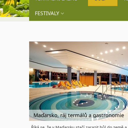
FESTIVALY
Maďarsko, ráj termálů a gastronomie
Říká se, že v Maďarsku stačí zarazit hůl do země a