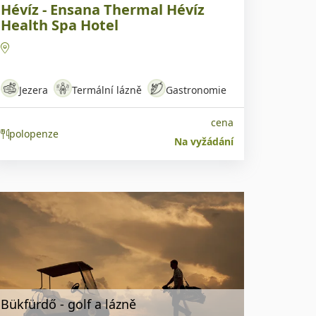
Hévíz - Ensana Thermal Hévíz
Health Spa Hotel
Jezera
Termální lázně
Gastronomie
cena
polopenze
Na vyžádání
Bükfürdő - golf a lázně