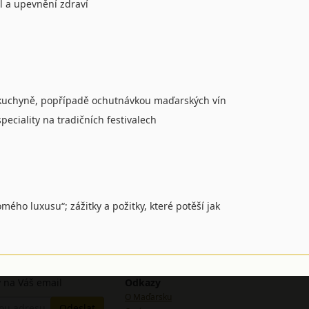
il a upevnění zdraví
é kuchyně, popřípadě ochutnávkou maďarských vín
eciality na tradičních festivalech
mého luxusu“; zážitky a požitky, které potěší jak
 na Váš email
Odkazy
O Maďarsku