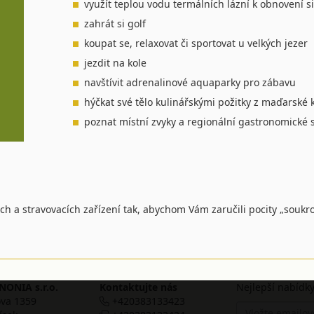
využít teplou vodu termálních lázní k obnovení s
zahrát si golf
koupat se, relaxovat či sportovat u velkých jezer
jezdit na kole
navštívit adrenalinové aquaparky pro zábavu
hýčkat své tělo kulinářskými požitky z maďarsk
poznat místní zvyky a regionální gastronomické sp
ch a stravovacích zařízení tak, abychom Vám zaručili pocity „soukro
ONIA s.r.o.
Kontaktujte nás
Nejlepší nabídky
va 1359
+420383133423