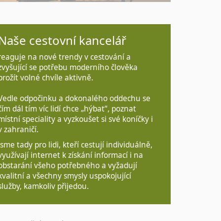
Naše cestovní kancelář
reaguje na nové trendy v cestování a
zvyšující se potřebu moderního člověka
prožít volné chvíle aktivně.
Vedle odpočinku a dokonalého oddechu se
čím dál tím víc lidí chce „hýbat“, poznat
místní speciality a vyzkoušet si své koníčky i
v zahraničí.
Jsme tady pro lidi, kteří cestují individuálně,
využívají internet k získání informací i na
obstarání všeho potřebného a vyžadují
kvalitní a všechny smysly uspokojující
služby, kamkoliv přijedou.