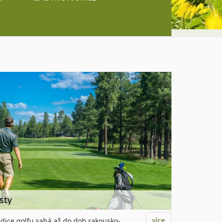
sty
více
radice golfu sahá až do dob rakousko-