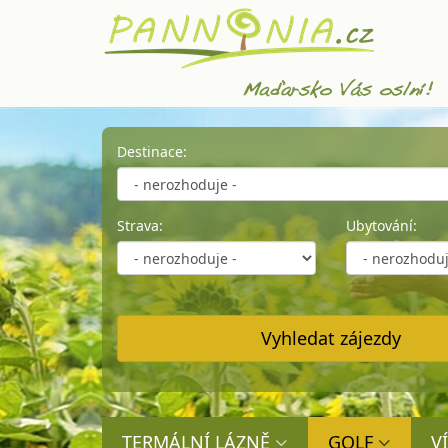
Destinace:
Strava:
Ubytování:
Pouze lastminute zájezdy
Vyhledat zájezdy
TERMÁLNÍ LÁZNĚ
GOLF
V