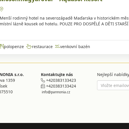
Menší rodinný hotel na severozápadě Maďarska v historickém mě
místní lázně kousek od hotelu. POUZE PRO DOSPĚLÉ A DĚTI STARŠÍ 1
polopenze
restaurace
venkovní bazén
ONIA s.r.o.
Kontaktujte nás
Nejlepší nabídky
va 1359
+420383133423
ísek
+420383133424
075510
info@pannonia.cz