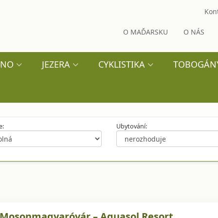
Kont
O MAĎARSKU
O NÁS
ÍNO
JEZERA
CYKLISTIKA
TOBOGÁN
e:
Ubytování:
Mosonmagyaróvár – Aquasol Resort