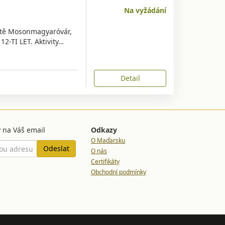
Na vyžádání
stě Mosonmagyaróvár,
2-TI LET. Aktivity…
Detail
 na Váš email
Odkazy
O Maďarsku
O nás
Certifikáty
Obchodní podmínky