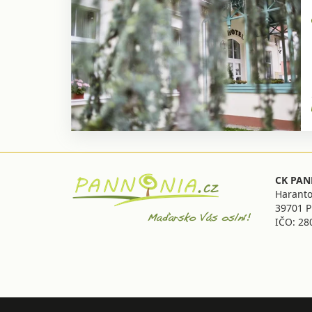
CK PANN
Haranto
39701 P
IČO: 28